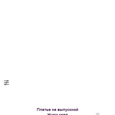
Платье на выпускной
Нуми креп
Нравится