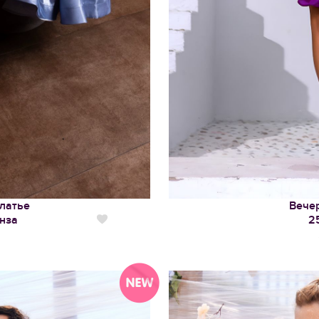
латье
Вече
нза
2
Нравится