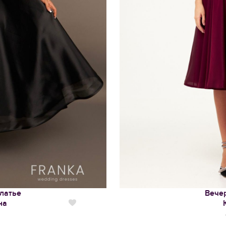
латье
Вече
на
Нравится