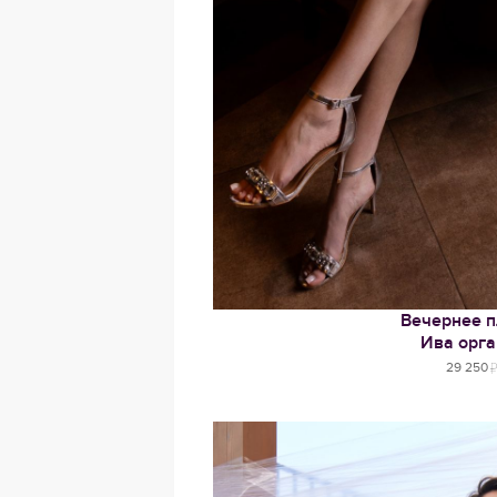
Вечернее п
Ива орга
29 250