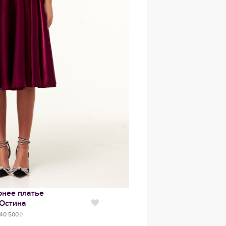
рнее платье
Юстина
Нравится
40 500