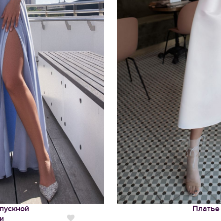
пускной
Платье
и
Нравится