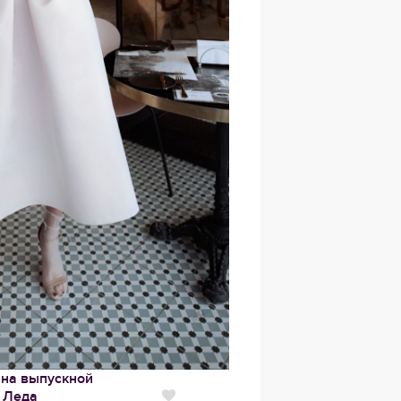
 на выпускной
Леда
Нравится