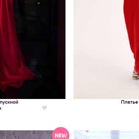
пускной
Платье
и
Нравится