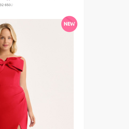
32 650