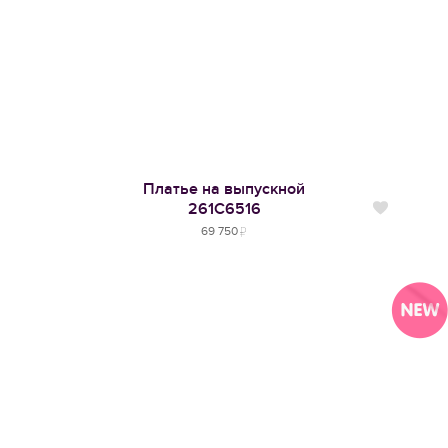
Платье на выпускной
261С6516
Нравится
69 750