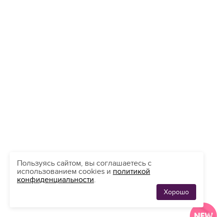
Платье на выпускной
Пользуясь сайтом, вы соглашаетесь с
Жадор
Нравится
использованием cookies и
политикой
54 450
конфиденциальности
.
Хорошо
ЛЮБИМЫЕ
0
ПЛАТЬЯ