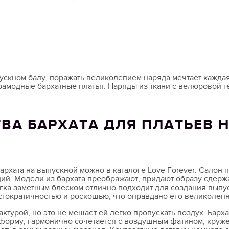
ускном балу, поражать великолепием наряда мечтает кажда
рамодные бархатные платья. Наряды из ткани с велюровой 
ВА БАРХАТА ДЛЯ ПЛАТЬЕВ 
бархата на выпускной можно в каталоге Love Forever. Салон
ий. Модели из бархата преображают, придают образу сдержа
егка заметным блеском отлично подходит для создания выпус
стократичностью и роскошью, что оправдано его великолепн
ктурой, но это не мешает ей легко пропускать воздух. Бархат
форму, гармонично сочетается с воздушным фатином, круже