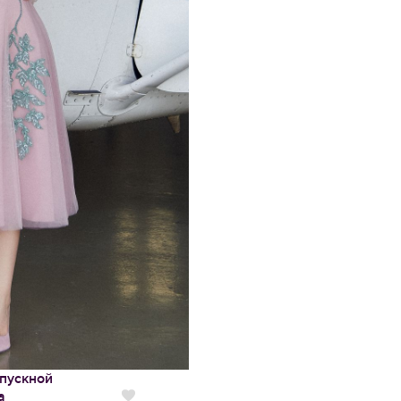
пускной
а
Нравится