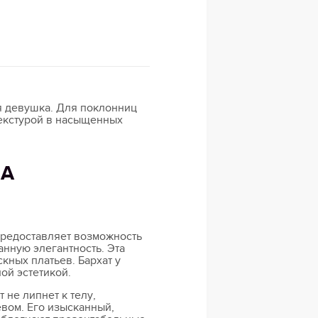
я девушка. Для поклонниц
текстурой в насыщенных
НА
 предоставляет возможность
нную элегантность. Эта
кных платьев. Бархат у
ой эстетикой.
 не липнет к телу,
вом. Его изысканный,