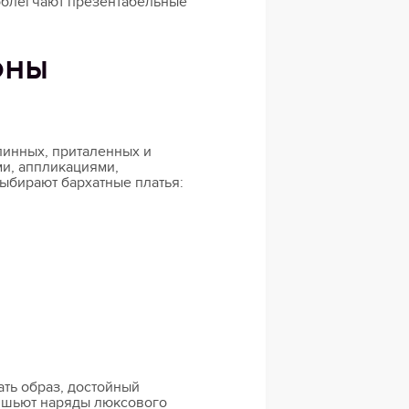
 облегчают презентабельные
ОНЫ
длинных, приталенных и
и, аппликациями,
ыбирают бархатные платья:
ать образ, достойный
й шьют наряды люксового