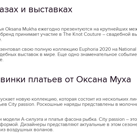
азах и выставках
ья Oksana Mukha ежегодно презентуются на крупнейших ме
 бренд принимает участие в The Knot Couture – свадебной в
.
ентовал свою полную коллекцию Euphoria 2020 на National B
дебных выставок в мире. Еще одно знаменательное событие 
e.
винки платьев от Оксана Муха
ускает новую коллекцию, которая состоит из нескольких ли
ьев City passion. Роскошные наряды представлены в молочн
 модели А-силуэта и платья фасона рыбка. City passion – э
 формой. Дизайнеры представляют актуальные в этом сезон
 из воздушных воланов.