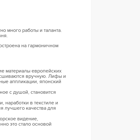
о много работы и таланта.
вня.
построена на гармоничном
шие материалы европейских
асшиваются вручную. Лифы и
ные аппликации, японский
ное с душой, становится
, наработки в текстиле и
ия лучшего качества для
орское видение,
нно это стало основой