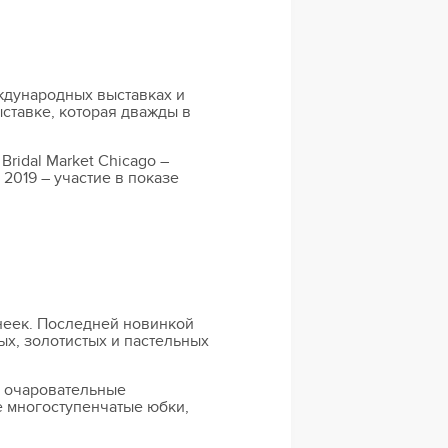
ждународных выставках и
ыставке, которая дважды в
ridal Market Chicago –
2019 – участие в показе
неек. Последней новинкой
ых, золотистых и пастельных
то очаровательные
е многоступенчатые юбки,