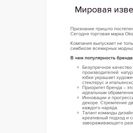
Мировая изве
Признание пришло постепенн
Сегодня торговая марка Ok
Компания выпускает не толь
симбиозе всемирных модных
В чем популярность бренд
Безупречное качество
производителей: натур
юбки украшает художе
стеклярус и итальянско
Приоритет бренда – эт
идеальным обрамлением
Инновации и прогресси
декоре. Стремление дв
каждого наряда.
Талант команды дизай
креативный подход и с
завораживающего раз