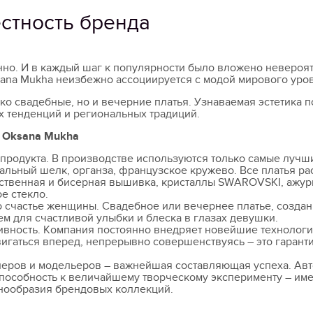
стность бренда
о. И в каждый шаг к популярности было вложено невероятн
sana Mukha неизбежно ассоциируется с модой мирового уро
ко свадебные, но и вечерние платья. Узнаваемая эстетика 
 тенденций и региональных традиций.
а Oksana Mukha
 продукта. В производстве используются только самые луч
альный шелк, органза, французское кружево. Все платья р
ственная и бисерная вышивка, кристаллы SWAROVSKI, ажур
е стекло.
о счастье женщины. Свадебное или вечернее платье, создан
 для счастливой улыбки и блеска в глазах девушки.
вность. Компания постоянно внедряет новейшие технологии
игаться вперед, непрерывно совершенствуясь – это гарант
неров и модельеров – важнейшая составляющая успеха. Авт
пособность к величайшему творческому эксперименту – име
нообразия брендовых коллекций.