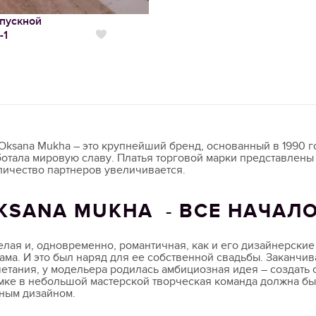
пускной
-1
Нравится
ksana Mukha – это крупнейший бренд, основанный в 1990 го
отала мировую славу. Платья торговой марки представлены в
личество партнеров увеличивается.
KSANA MUKHA - ВСЕ НАЧАЛО
елая и, одновременно, романтичная, как и его дизайнерски
ама. И это был наряд для ее собственной свадьбы. Заканчи
етания, у модельера родилась амбициозная идея – создать
умке в небольшой мастерской творческая команда должна б
нным дизайном.