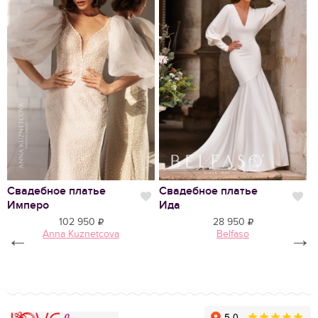
Нравится
Свадебное платье
Свадебное платье
С
Нравится
Нр
Имперо
Ида
Д
102 950
28 950
←
Anna Kuznetcova
Belfaso
→
Love Forever