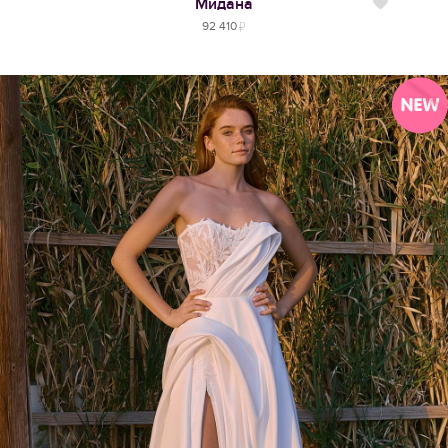
Мидана
Нравится
92 410