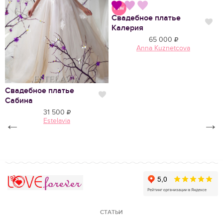
Свадебное платье
Нравится
Нр
Калерия
65 000
Anna Kuznetcova
Свадебное платье
С
Нравится
Сабина
И
31 500
←
Estelavia
→
Love Forever
СТАТЬИ