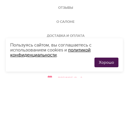
ОТЗЫВЫ
О САЛОНЕ
ДОСТАВКА И ОПЛАТА
Пользуясь сайтом, вы соглашаетесь с
использованием cookies и
политикой
КАРТА САЙТА
конфиденциальности
.
Хорошо
ЛЮБИМЫЕ
АДРЕС
0
ПЛАТЬЯ
ЛЮБИМОЕ (0)
0
мы принимаем
банковские карты