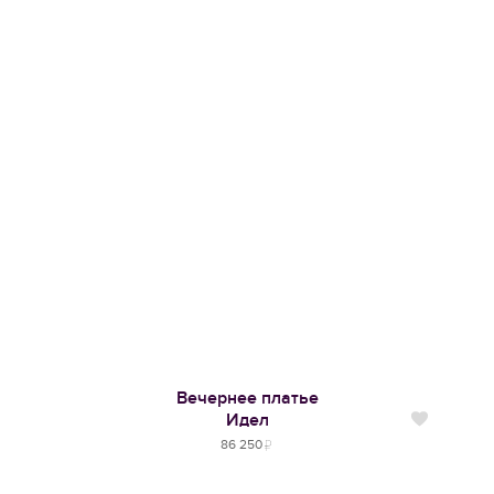
Вечернее платье
Идел
Нравится
86 250