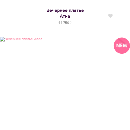
Вечернее платье
Атна
Нравится
44 750