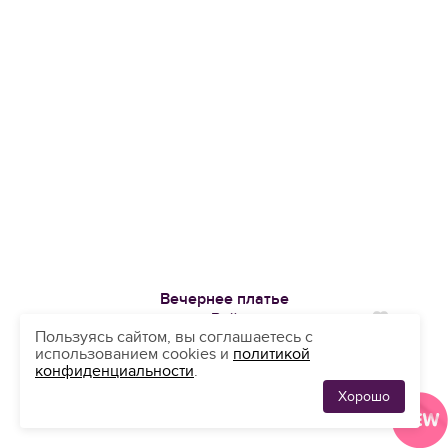
Вечернее платье
Рэй
Нравится
Пользуясь сайтом, вы соглашаетесь с
32 500
использованием cookies и
политикой
конфиденциальности
.
Хорошо
ЛЮБИМЫЕ
0
ПЛАТЬЯ