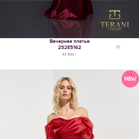
Вечернее платье
252Е5162
Нравится
43 500