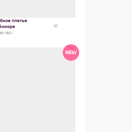
бное платье
Аниора
Нравится
83 750