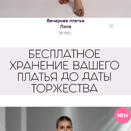
Вечернее платье
Лила
Нравится
29 750