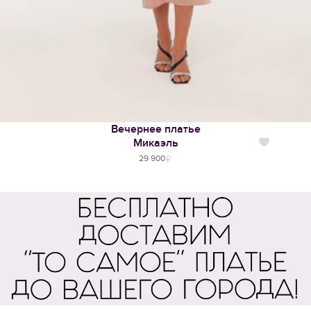
Вечернее платье
Микаэль
Нравится
29 900