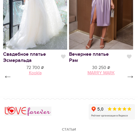
Нравится
Свадебное платье
Вечернее платье
В
Нравится
Нр
Эсмеральда
Рэм
К
72 700
30 250
←
Kookla
MARRY MARK
→
Love Forever
СТАТЬИ