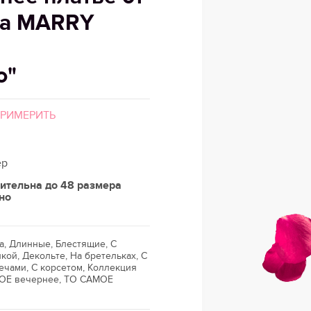
да MARRY
о"
ПРИМЕРИТЬ
ер
ительна до 48 размера
но
а, Длинные, Блестящие, С
кой, Декольте, На бретельках, С
ечами, С корсетом, Коллекция
ОЕ вечернее, ТО САМОЕ