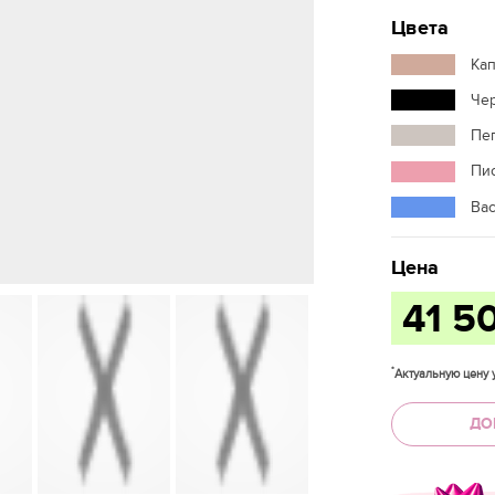
Цвета
Ка
Че
Пе
Пи
Ва
Цена
41 5
*
Актуальную цену у
ДО