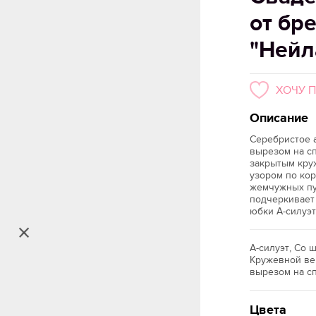
от бре
"Нейл
ХОЧУ 
Описание
Серебристое а
вырезом на с
закрытым кру
узором по кор
жемчужных пу
подчеркивает
юбки А-силуэ
А-силуэт, Со 
Кружевной вер
вырезом на сп
Цвета