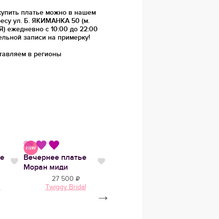
купить платье можно в нашем
есу ул. Б. ЯКИМАНКА 50 (м.
 ежедневно с 10:00 до 22:00
ельной записи на примерку!
тавляем в регионы
ье
Вечернее платье
Свадебное платье
Вечер
Нравится
Нравится
Нравит
Моран миди
Муза
Гали
27 500
102 900
n
Twiggy Bridal
MARRY MARK
→