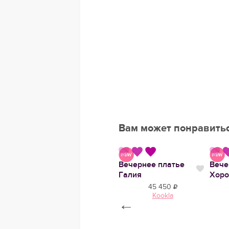
Вам может понравить
е
Свадебное платье
Вечернее платье
Вече
Нравится
Нравится
Нрави
Муза
Галия
Хоро
102 900
45 450
l
MARRY MARK
Kookla
←