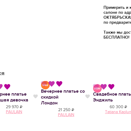
Примерить и 
салоне по адр
ОКТЯБРЬСКАЯ)
по предварит
Также мы дос
БЕСПЛАТНО!
ся
Вечернее платье со
рнее платье
Свадебное плат
скидкой
тся
Нравится
Нравится
шая девочка
Энджиль
Лондон
29 970
60 300
21 250
PAULAIN
Tatiana Kaplu
PAULAIN