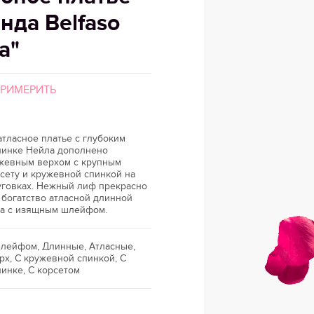
нда Belfaso
а"
ПРИМЕРИТЬ
тласное платье с глубоким
пинке Нейла дополнено
жевным верхом с крупным
сету и кружевной спинкой на
говках. Нежный лиф прекрасно
 богатство атласной длинной
та с изящным шлейфом.
шлейфом, Длинные, Атласные,
х, С кружевной спинкой, С
инке, С корсетом