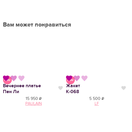
Вам может понравиться
Вечернее платье
Жакет
Нравится
Нравится
Нр
Пен Ли
К-068
15 950
5 500
PAULAIN
LF
С