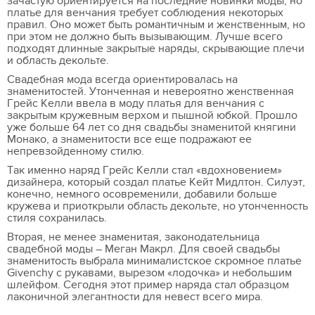
зачастую ориентируется на последние новинки моды, но
платье для венчания требует соблюдения некоторых
правил. Оно может быть романтичным и женственным, но
при этом не должно быть вызывающим. Лучше всего
подходят длинные закрытые наряды, скрывающие плечи
и область декольте.
Свадебная мода всегда ориентировалась на
знаменитостей. Утонченная и невероятно женственная
Грейс Келли ввела в моду платья для венчания с
закрытым кружевным верхом и пышной юбкой. Прошло
уже больше 64 лет со дня свадьбы знаменитой княгини
Монако, а знаменитости все еще подражают ее
непревзойденному стилю.
Так именно наряд Грейс Келли стал «вдохновением»
дизайнера, который создал платье Кейт Мидлтон. Силуэт,
конечно, немного осовременили, добавили больше
кружева и приоткрыли область декольте, но утонченность
стиля сохранилась.
Вторая, не менее знаменитая, законодательница
свадебной моды – Меган Макрл. Для своей свадьбы
знаменитость выбрала минималистское скромное платье
Givenchy с рукавами, вырезом «лодочка» и небольшим
шлейфом. Сегодня этот пример наряда стал образцом
лаконичной элегантности для невест всего мира.