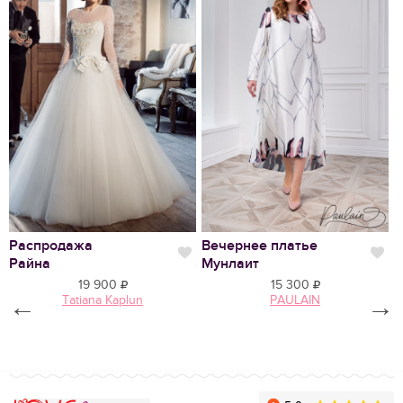
Нравится
Распродажа
Вечернее платье
С
Нравится
Нр
Райна
Мунлаит
19 900
15 300
←
Tatiana Kaplun
PAULAIN
→