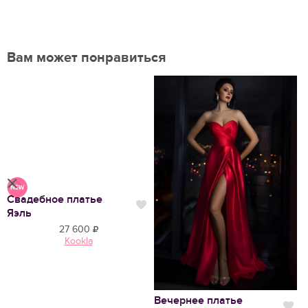
Вам может понравиться
Свадебное платье
В
Нравится
Нравится
Яэль
А
27 600
Kookla
Вечернее платье