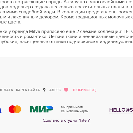
 просто потрясающие наряды А-силуэта с многослойными в
ов модельер создала несколько восхитительных платьев в 
ла мимо свадебной моды. В коллекции представлены роско
стым и лаконичным декором. Кроме традиционных молочных 
ые цвета.
ки у бренда Milva припасено еще 2 свежие коллекции: LET
венность и романтика. Легкие ткани и ненавязчивые цвето
Глубокие, насыщенные оттенки подчеркивают индивидуально
ОПЛАТА
КАРТА САЙТА
АДРЕС
ЛЮБИМОЕ (0)
мы принимаем
HELLO@S
банковские карты
Сделано в студии "Inten"