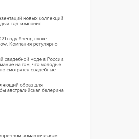
резентаций новых коллекций
ждый год компания
21 году бренд также
cow. Компания регулярно
й свадебной моде в России.
мание на том, что молодые
нно смотрятся свадебные
атляющий образ для
ьбы австралийская балерина
зупречном романтическом