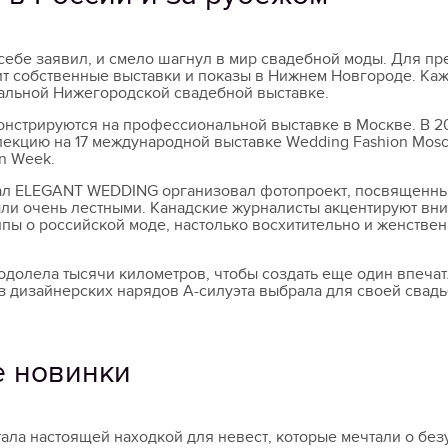
себе заявил, и смело шагнул в мир свадебной моды. Для п
т собственные выставки и показы в Нижнем Новгороде. Ка
нальной Нижегородской свадебной выставке.
нстрируются на профессиональной выставке в Москве. В 20
лекцию на 17 международной выставке Wedding Fashion Mos
on Week.
нал ELEGANT WEDDING организовал фотопроект, посвященны
ли очень лестными. Канадские журналисты акцентируют вни
пы о российской моде, настолько восхитительно и женстве
еодолела тысячи километров, чтобы создать еще один впеч
з дизайнерских нарядов А-силуэта выбрала для своей свад
е новинки
ала настоящей находкой для невест, которые мечтали о бе