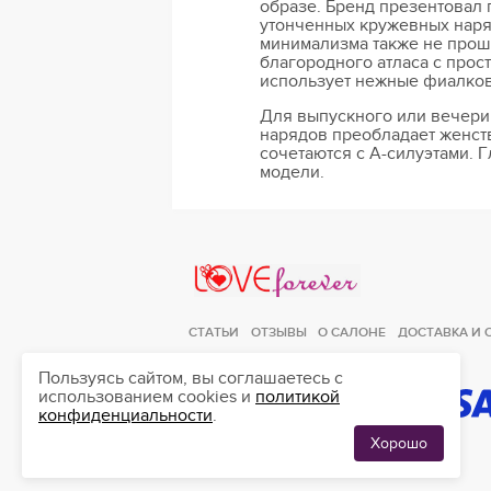
образе. Бренд презентовал
утонченных кружевных наряд
минимализма также не прош
благородного атласа с про
использует нежные фиалков
Для выпускного или вечерин
нарядов преобладает женст
сочетаются с А-силуэтами. 
модели.
Love Forever
СТАТЬИ
ОТЗЫВЫ
О САЛОНЕ
ДОСТАВКА И 
Пользуясь сайтом, вы соглашаетесь с
использованием cookies и
политикой
конфиденциальности
.
ЛЮБИМЫЕ
0
ПЛАТЬЯ
Хорошо