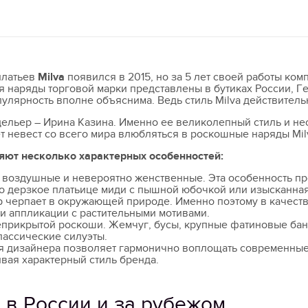
платьев
Milva
появился в 2015, но за 5 лет своей работы ком
 наряды торговой марки представлены в бутиках России, Г
опулярность вполне объяснима. Ведь стиль Milva действитель
дельер – Ирина Казина. Именно ее великолепный стиль и н
т невест со всего мира влюбляться в роскошные наряды Mil
яют несколько характерных особенностей:
, воздушные и невероятно женственные. Эта особенность п
то дерзкое платьице миди с пышной юбочкой или изысканная
черпает в окружающей природе. Именно поэтому в качестве
и аппликации с растительными мотивами.
еприкрытой роскоши. Жемчуг, бусы, крупные фатиновые бан
лассические силуэты.
я дизайнера позволяет гармонично воплощать современные
вая характерный стиль бренда.
 в России и за рубежом