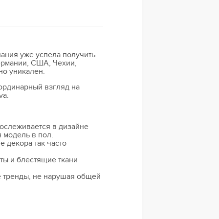
пания уже успела получить
ермании, США, Чехии,
но уникален.
еординарный взгляд на
va.
рослеживается в дизайне
 модель в пол.
 декора так часто
ты и блестящие ткани
 тренды, не нарушая общей