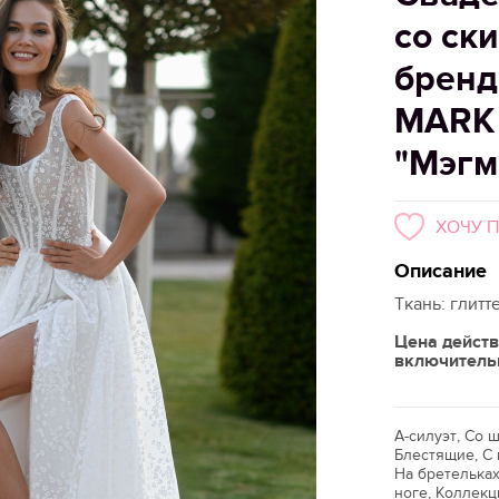
со ск
брен
MARK
"Мэгм
ХОЧУ 
Описание
Ткань: глитт
Цена действ
включитель
А-силуэт, Со
Блестящие, С 
На бретельках
ноге, Коллек