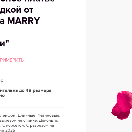
идкой от
да MARRY
и"
ПРИМЕРИТЬ
ер
ительна до 48 размера
но
 шлейфом, Длинные, Фатиновые,
вырезом на спинке, Декольте,
, С корсетом, С разрезом на
ция 2025