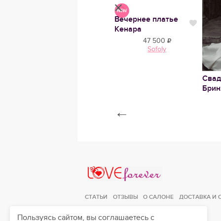
Свадебное платье
Вечернее платье
ье
Нравится
Нрави
Нравится
Уитни
Кенара
46 750
47 500
Kookla
Sofoly
Свад
Бри
←
Love Forever
СТАТЬИ
ОТЗЫВЫ
О САЛОНЕ
ДОСТАВКА И 
Пользуясь сайтом, вы соглашаетесь с