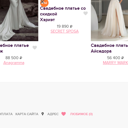
Свадебное платье со
скидкой
тся
Нравится
Хэриэт
19 890
SECRET SPOSA
ебное платье
Свадебное плат
Нравится
нж
Айседора
88 500
56 400
Anagramma
MARRY MARK
ОПЛАТА
КАРТА САЙТА
АДРЕС
ЛЮБИМОЕ (0)