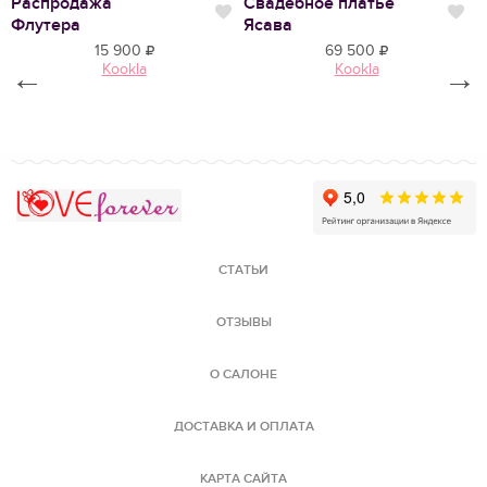
Распродажа
Свадебное платье
П
Нравится
Нр
Нравится
Флутера
Ясава
Л
15 900
69 500
Kookla
Kookla
←
→
Love Forever
СТАТЬИ
ОТЗЫВЫ
О САЛОНЕ
ДОСТАВКА И ОПЛАТА
КАРТА САЙТА