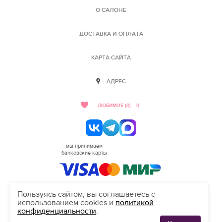
О САЛОНЕ
ДОСТАВКА И ОПЛАТА
КАРТА САЙТА
АДРЕС
ЛЮБИМОЕ (0)
0
мы принимаем
банковские карты
Пользуясь сайтом, вы соглашаетесь с
использованием cookies и
политикой
HELLO@SALON-LOVE.RU
конфиденциальности
.
Сделано в студии "Inten"