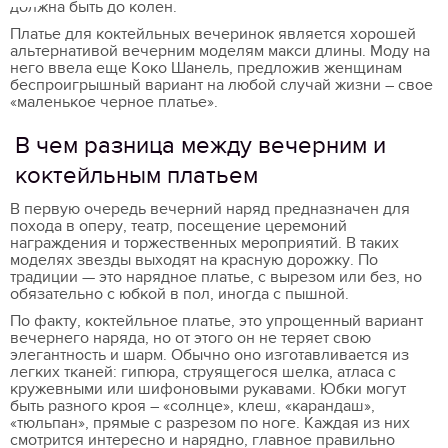
должна быть до колен.
Платье для коктейльных вечеринок является хорошей
альтернативой вечерним моделям макси длины. Моду на
него ввела еще Коко Шанель, предложив женщинам
беспроигрышный вариант на любой случай жизни – свое
«маленькое черное платье».
В чем разница между вечерним и
коктейльным платьем
В первую очередь вечерний наряд предназначен для
похода в оперу, театр, посещение церемоний
награждения и торжественных мероприятий. В таких
моделях звезды выходят на красную дорожку. По
традиции — это нарядное платье, с вырезом или без, но
обязательно с юбкой в пол, иногда с пышной.
По факту, коктейльное платье, это упрощенный вариант
вечернего наряда, но от этого он не теряет свою
элегантность и шарм. Обычно оно изготавливается из
легких тканей: гипюра, струящегося шелка, атласа с
кружевными или шифоновыми рукавами. Юбки могут
быть разного кроя – «солнце», клеш, «карандаш»,
«тюльпан», прямые с разрезом по ноге. Каждая из них
смотрится интересно и нарядно, главное правильно