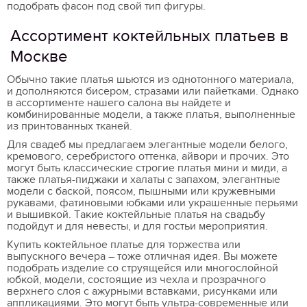
подобрать фасон под свой тип фигуры.
Ассортимент коктейльных платьев в
Москве
Обычно такие платья шьются из однотонного материала,
и дополняются бисером, стразами или пайетками. Однако
в ассортименте нашего салона вы найдете и
комбинированные модели, а также платья, выполненные
из принтованных тканей.
Для свадеб мы предлагаем элегантные модели белого,
кремового, серебристого оттенка, айвори и прочих. Это
могут быть классические строгие платья мини и миди, а
также платья-пиджаки и халаты с запахом, элегантные
модели с баской, поясом, пышными или кружевными
рукавами, фатиновыми юбками или украшенные перьями
и вышивкой. Такие коктейльные платья на свадьбу
подойдут и для невесты, и для гостьи мероприятия.
Купить коктейльное платье для торжества или
выпускного вечера – тоже отличная идея. Вы можете
подобрать изделие со струящейся или многослойной
юбкой, модели, состоящие из чехла и прозрачного
верхнего слоя с ажурными вставками, рисунками или
аппликациями. Это могут быть ультра-современные или