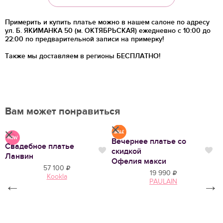
Примерить и купить платье можно в нашем салоне по адресу
ул. Б. ЯКИМАНКА 50 (м. ОКТЯБРЬСКАЯ) ежедневно с 10:00 до
22:00 по предварительной записи на примерку!
Также мы доставляем в регионы
БЕСПЛАТНО!
Вам может понравиться
Вечернее платье со
Свадебное платье
С
скидкой
Нравится
Нр
Нравится
Ланвин
А
Офелия макси
57 100
19 990
Kookla
PAULAIN
←
→