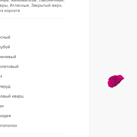
инные, Минимализм, Лаконичные,
еры, Атласные, Закрытый верх,
ез корсета
асный
лубой
реневый
олетовый
Н
умруд
зовый кварц
ви
хидея
ртополох