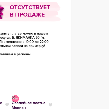
ОТСУТСТВУЕТ
В ПРОДАЖЕ
купить платье можно в нашем
есу ул. Б. ЯКИМАНКА 50 (м.
 ежедневно с 10:00 до 22:00
ельной записи на примерку!
тавляем в регионы
ье
Свадебное платье
Свадебное платье
Сваде
Нравится
Нравится
Нравит
Марион
3223
Эмил