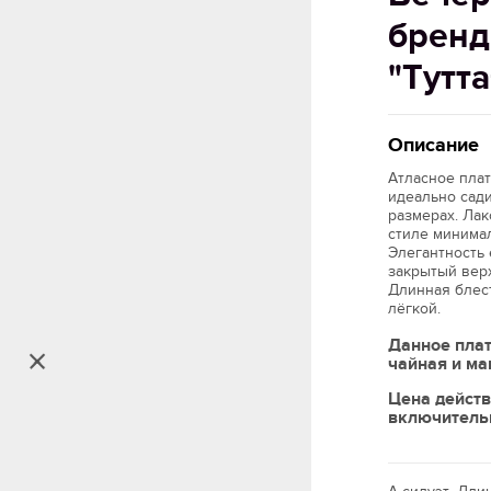
бренд
"Тутт
Описание
Атласное плат
идеально сад
размерах. Лак
стиле минима
Элегантность 
закрытый верх
Длинная блес
лёгкой.
Данное плат
чайная и ма
Цена действ
включитель