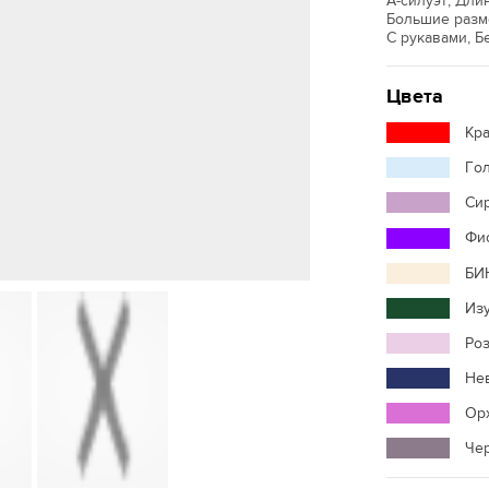
А-силуэт, Дл
Большие разм
С рукавами, Б
Цвета
Кр
Го
Си
Фи
БИ
Из
Ро
Не
Ор
Че