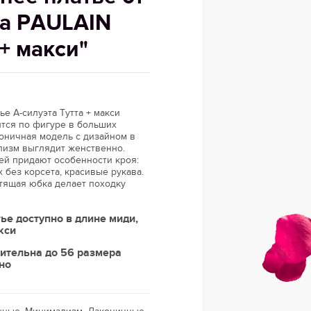
а PAULAIN
а+ макси"
ье А-силуэта Тутта + макси
ится по фигуре в больших
оничная модель с дизайном в
лизм выглядит женственно.
ей придают особенности кроя:
 без корсета, красивые рукава.
тящая юбка делает походку
ье доступно в длине миди,
кси
ительна до 56 размера
но