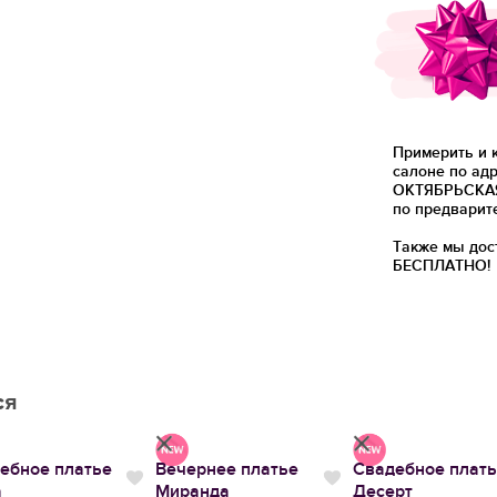
Примерить и 
салоне по адр
ОКТЯБРЬСКАЯ)
по предварит
Также мы дос
БЕСПЛАТНО!
ся
ебное платье
Вечернее платье
Свадебное плат
тся
Нравится
Нравится
а
Миранда
Десерт