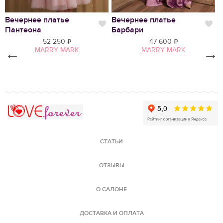
Вечернее платье
Вечернее платье
С
Нравится
Нр
Пантеона
Барбари
52 250
47 600
←
MARRY MARK
MARRY MARK
→
Love Forever
СТАТЬИ
ОТЗЫВЫ
О САЛОНЕ
ДОСТАВКА И ОПЛАТА