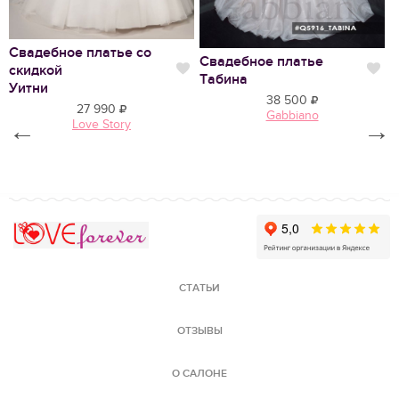
Свадебное платье со
Свадебное платье
В
скидкой
Нравится
Нр
Табина
Р
Уитни
38 500
27 990
Gabbiano
←
Love Story
→
Love Forever
СТАТЬИ
ОТЗЫВЫ
О САЛОНЕ