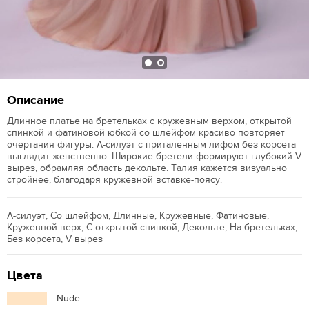
Описание
Длинное платье на бретельках с кружевным верхом, открытой
спинкой и фатиновой юбкой со шлейфом красиво повторяет
очертания фигуры. А-силуэт с приталенным лифом без корсета
выглядит женственно. Широкие бретели формируют глубокий V
вырез, обрамляя область декольте. Талия кажется визуально
стройнее, благодаря кружевной вставке-поясу.
А-силуэт, Со шлейфом, Длинные, Кружевные, Фатиновые,
Кружевной верх, С открытой спинкой, Декольте, На бретельках,
Без корсета, V вырез
Цвета
Nude