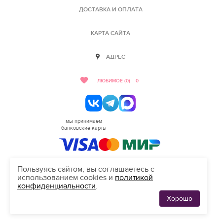
ДОСТАВКА И ОПЛАТА
КАРТА САЙТА
АДРЕС
ЛЮБИМОЕ (0)
0
мы принимаем
банковские карты
Пользуясь сайтом, вы соглашаетесь с
использованием cookies и
политикой
HELLO@SALON-LOVE.RU
конфиденциальности
.
Сделано в студии "Inten"
Хорошо
ЛЮБИМЫЕ
0
ПЛАТЬЯ