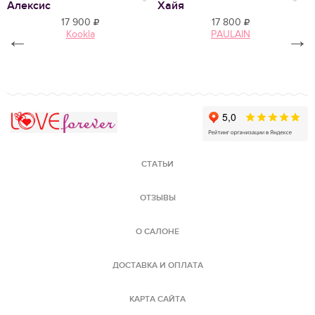
Нравится
Алексис
Хайя
Э
17 900
17 800
Kookla
PAULAIN
←
→
Love Forever
СТАТЬИ
ОТЗЫВЫ
О САЛОНЕ
ДОСТАВКА И ОПЛАТА
КАРТА САЙТА