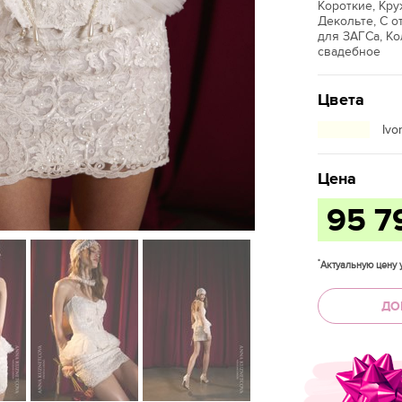
Короткие, Кру
Декольте, С о
для ЗАГСа, К
свадебное
Цвета
Ivo
Цена
95 7
*
Актуальную цену у
ДО