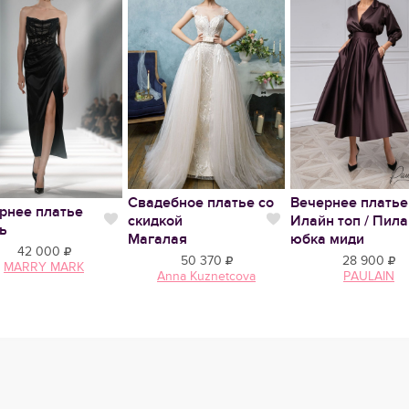
Свадебное платье со
Вечернее платье
рнее платье
скидкой
Илайн топ / Пила
тся
Нравится
Нравится
ь
Магалая
юбка миди
42 000
50 370
28 900
MARRY MARK
Anna Kuznetcova
PAULAIN