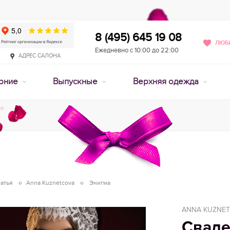
8 (495) 645 19 08
ЛЮБИ
Ежедневно с 10:00 до 22:00
АДРЕС САЛОНА
рние
Выпускные
Верхняя одежда
атья
Anna Kuznetcova
Энигма
ANNA KUZNE
Сваде