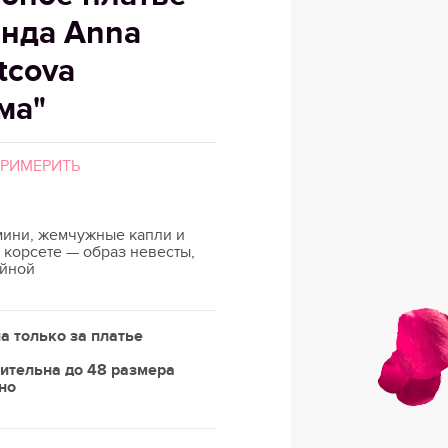
енда Anna
tcova
ма"
ПРИМЕРИТЬ
ини, жемчужные капли и
 корсете — образ невесты,
айной
а только за платье
ительна до 48 размера
но