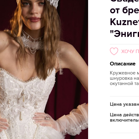
от бр
Kuzne
"Эниг
ХОЧУ 
Описание
Кружевное м
шнуровка на
окутанной т
Цена указан
Цена действ
включитель