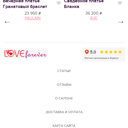
Вечернее платье
Свадебное платье
В
Нравится
Нр
Нравится
Гранатовый браслет
Бланка
2
23 950
36 200
PAULAIN
AVE
←
→
Love Forever
СТАТЬИ
ОТЗЫВЫ
О САЛОНЕ
ДОСТАВКА И ОПЛАТА
КАРТА САЙТА