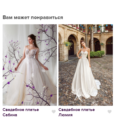
Вам может понравиться
Нравится
Свадебное платье
Свадебное платье
В
Нравится
Нр
Сабина
Люмия