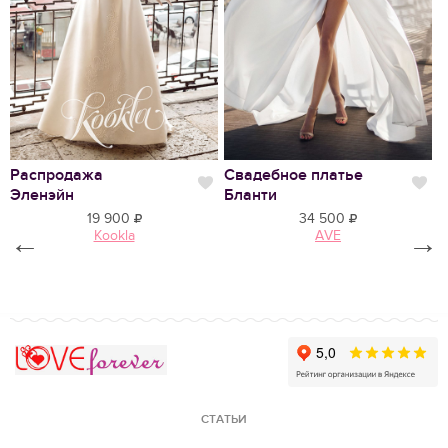
Нравится
Распродажа
Свадебное платье
В
Нравится
Нр
Эленэйн
Бланти
19 900
34 500
←
Kookla
AVE
→
Love Forever
СТАТЬИ