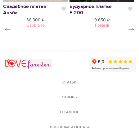
Свадебное платье
Будуарное платье
Ш
Нравится
Нр
Альба
F-200
F
36 300
9 650
←
Gabbiano
Pollardi
→
Love Forever
СТАТЬИ
ОТЗЫВЫ
О САЛОНЕ
ДОСТАВКА И ОПЛАТА