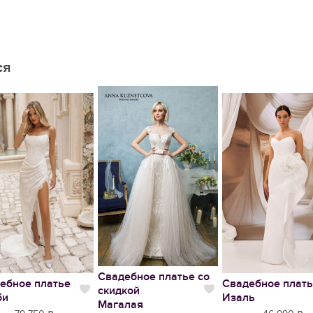
ся
Свадебное платье со
ебное платье
Свадебное плат
скидкой
тся
Нравится
Нравится
би
Изаль
Магалая