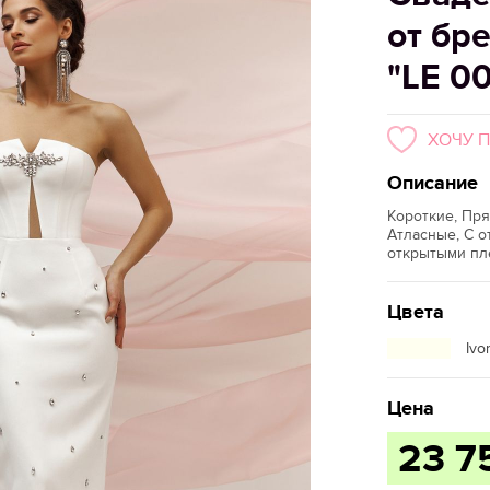
от бр
"LE 0
ХОЧУ 
Описание
Короткие, Пр
Атласные, С о
открытыми пле
Цвета
Ivo
Цена
23 7