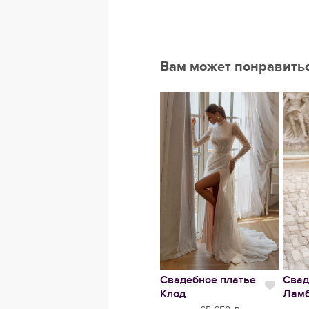
Вам может понравить
е
Нравится
re
Вечернее платье
Свадебное платье
Свад
Нравится
Нрави
Джения
Клод
Лам