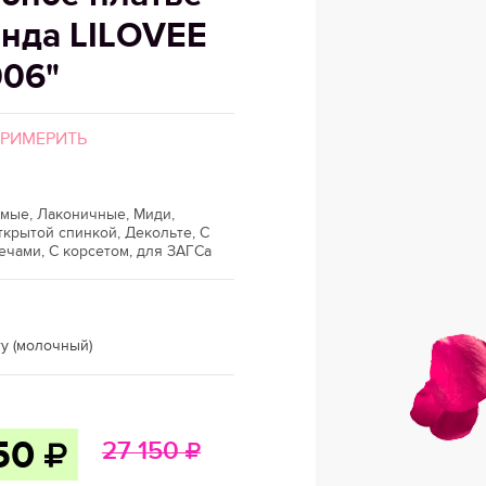
енда LILOVEE
006"
ПРИМЕРИТЬ
ямые, Лаконичные, Миди,
ткрытой спинкой, Декольте, С
чами, С корсетом, для ЗАГСа
ry (молочный)
50
27 150