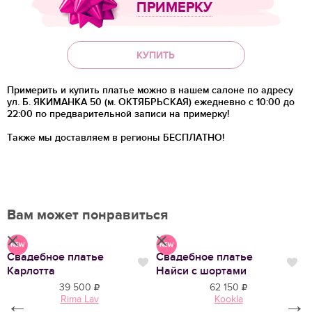
ПРИМЕРКУ
КУПИТЬ
Примерить и купить платье можно в нашем салоне по адресу
ул. Б. ЯКИМАНКА 50 (м. ОКТЯБРЬСКАЯ) ежедневно с 10:00 до
22:00 по предварительной записи на примерку!
Также мы доставляем в регионы
БЕСПЛАТНО!
Вам может понравиться
Свадебное платье
Свадебное платье
С
Нравится
Нр
Нравится
Карлотта
Найси с шортами
С
39 500
62 150
Rima Lav
Kookla
←
→