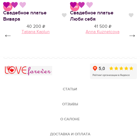
Свадебное платье
Свадебное платье
В
Нравится
Нравится
Нр
Вивара
Люби себя
Л
40 200
41 500
←
Tatiana Kaplun
Anna Kuznetcova
→
Love Forever
СТАТЬИ
ОТЗЫВЫ
О САЛОНЕ
ДОСТАВКА И ОПЛАТА