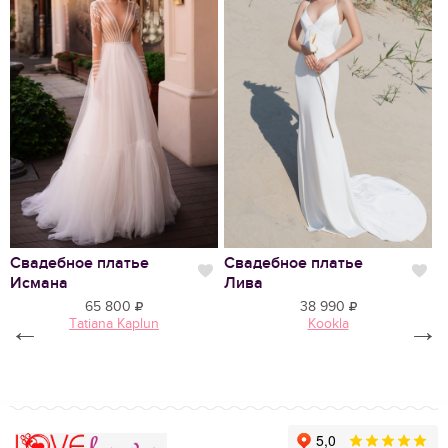
Нравится
Свадебное платье
Свадебное платье
В
Нравится
Нр
Исмана
Лива
2
65 800
38 990
←
Tatiana Kaplun
Kookla
→
Love Forever