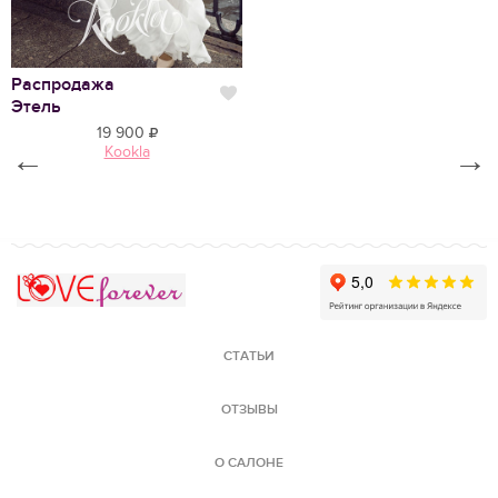
Распродажа
В
Нравится
Этель
Э
19 900
←
Kookla
→
Love Forever
СТАТЬИ
ОТЗЫВЫ
О САЛОНЕ