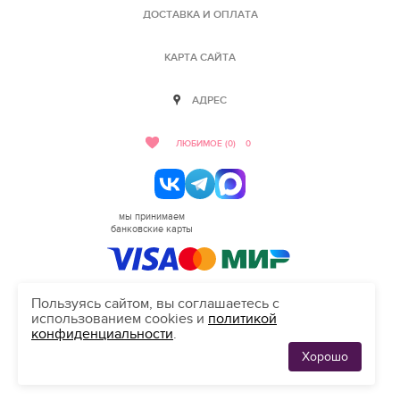
ДОСТАВКА И ОПЛАТА
КАРТА САЙТА
АДРЕС
ЛЮБИМОЕ (0)
0
мы принимаем
банковские карты
Пользуясь сайтом, вы соглашаетесь с
использованием cookies и
политикой
HELLO@SALON-LOVE.RU
конфиденциальности
.
Сделано в студии "Inten"
Хорошо
ЛЮБИМЫЕ
0
ПЛАТЬЯ