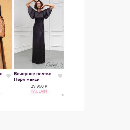
ье
Вечернее платье
Свадебное платье
Вечер
Нравится
Нравится
Нравит
Перл макси
Милеза
Лаче
29 950
69 600
n
PAULAIN
→
Tatiana Kaplun