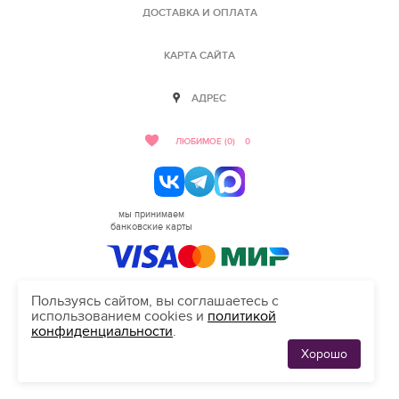
ДОСТАВКА И ОПЛАТА
КАРТА САЙТА
АДРЕС
ЛЮБИМОЕ (0)
0
мы принимаем
банковские карты
Пользуясь сайтом, вы соглашаетесь с
использованием cookies и
политикой
HELLO@SALON-LOVE.RU
конфиденциальности
.
Сделано в студии "Inten"
Хорошо
ЛЮБИМЫЕ
0
ПЛАТЬЯ