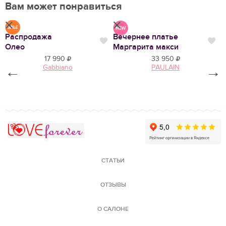
Вам может понравиться
Распродажа
Вечернее платье
Р
Нравится
Нр
Нравится
Олео
Маргарита макси
А
17 990
33 950
Gabbiano
PAULAIN
←
→
Love Forever
СТАТЬИ
ОТЗЫВЫ
О САЛОНЕ