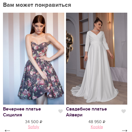
Вам может понравиться
Нравится
Вечернее платье
Свадебное платье
В
Нравится
Нр
Сицилия
Айвери
В
34 500
48 950
←
Sofoly
Kookla
→