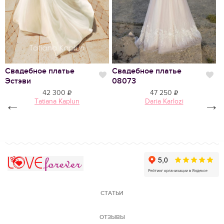
Нравится
Свадебное платье
Свадебное платье
С
Нравится
Нр
Эстэви
08073
К
42 300
47 250
←
Tatiana Kaplun
Daria Karlozi
→
Love Forever
СТАТЬИ
ОТЗЫВЫ