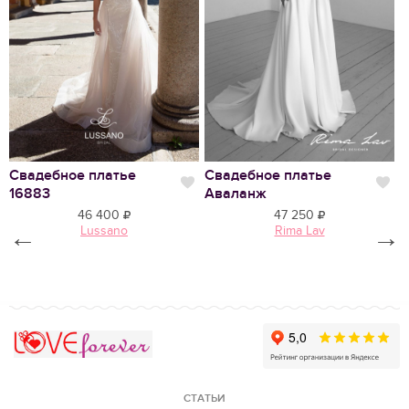
Нравится
Свадебное платье
Свадебное платье
В
Нравится
Нр
16883
Аваланж
1
46 400
47 250
←
Lussano
Rima Lav
→
Love Forever
СТАТЬИ