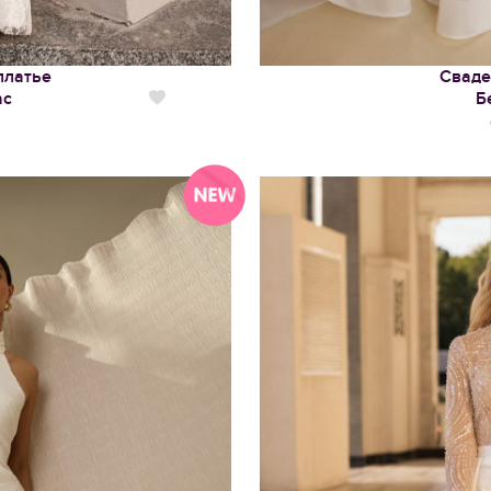
платье
Сваде
ас
Б
Нравится