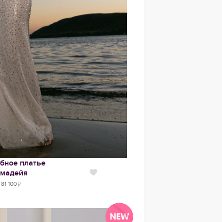
бное платье
мадейя
Нравится
81 100