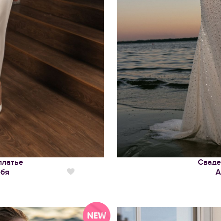
платье
Сваде
ебя
А
Нравится