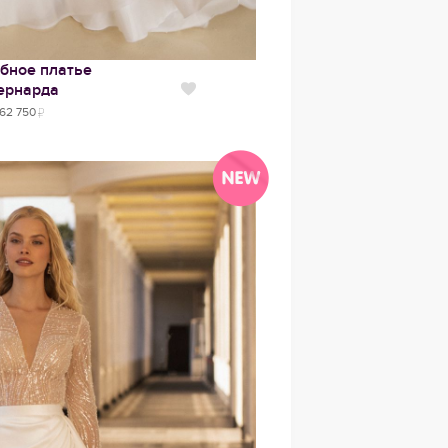
бное платье
ернарда
Нравится
62 750