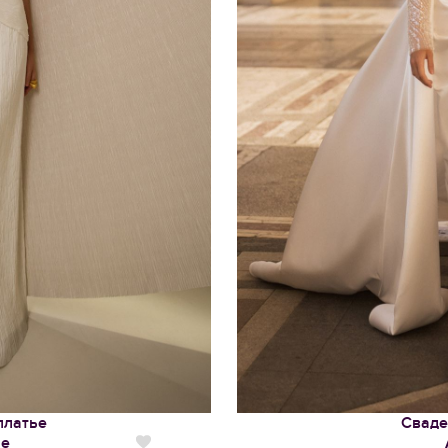
платье
Сваде
ие
Нравится