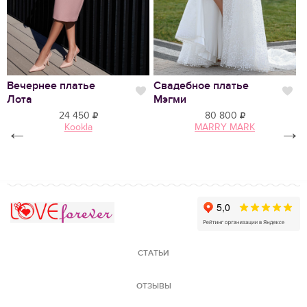
Вечернее платье
Свадебное платье
С
Нравится
Нр
Лота
Мэгми
С
24 450
80 800
←
Kookla
MARRY MARK
→
Love Forever
СТАТЬИ
ОТЗЫВЫ