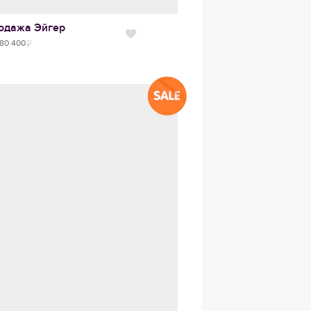
одажа
Эйгер
Нравится
80 400