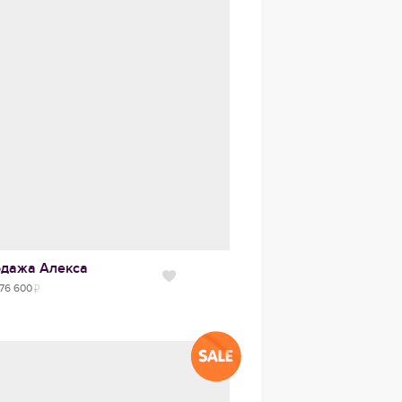
одажа
Алекса
Нравится
76 600