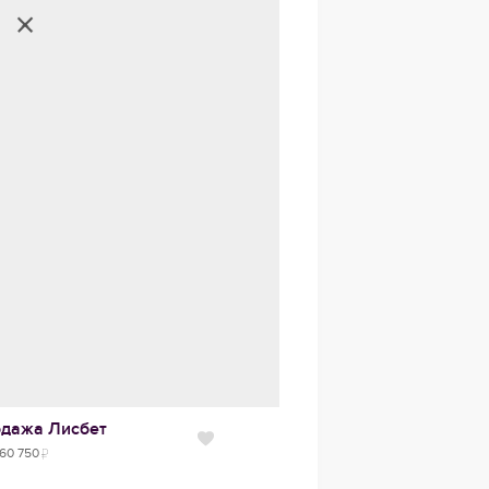
одажа
Лисбет
Нравится
60 750