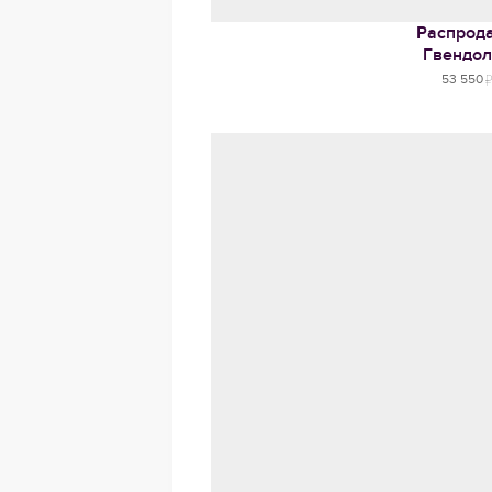
Распрод
Гвендол
53 550