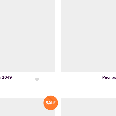
а
2049
Распр
Нравится