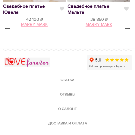
Свадебное платье
Свадебное платье
С
Нравится
Нр
Ювела
Мальта
З
42 100
38 850
←
MARRY MARK
MARRY MARK
→
Love Forever
СТАТЬИ
ОТЗЫВЫ
О САЛОНЕ
ДОСТАВКА И ОПЛАТА