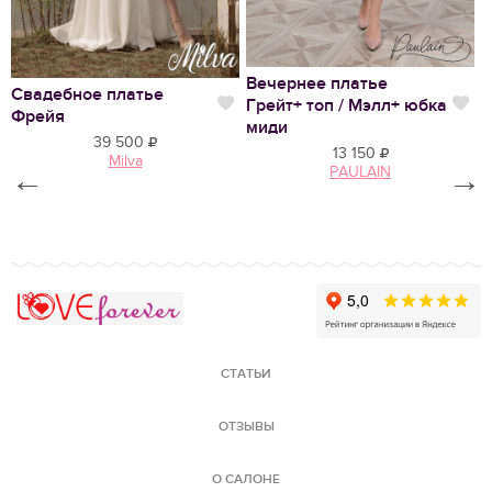
Вечернее платье
Свадебное платье
С
Грейт+ топ / Мэлл+ юбка
Нравится
Нр
Фрейя
Ф
миди
39 500
13 150
Milva
←
PAULAIN
→
Love Forever
СТАТЬИ
ОТЗЫВЫ
О САЛОНЕ