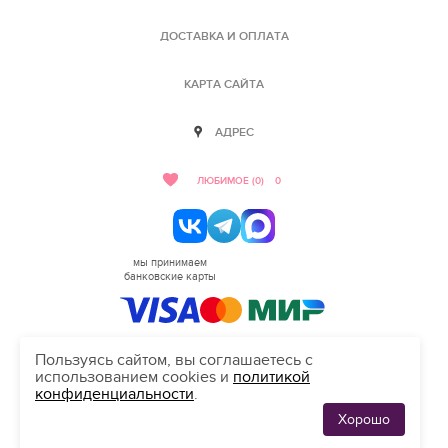
ДОСТАВКА И ОПЛАТА
КАРТА САЙТА
АДРЕС
ЛЮБИМОЕ (0)
0
мы принимаем
банковские карты
Пользуясь сайтом, вы соглашаетесь с
использованием cookies и
политикой
HELLO@SALON-LOVE.RU
конфиденциальности
.
Сделано в студии "Inten"
Хорошо
ЛЮБИМЫЕ
0
ПЛАТЬЯ