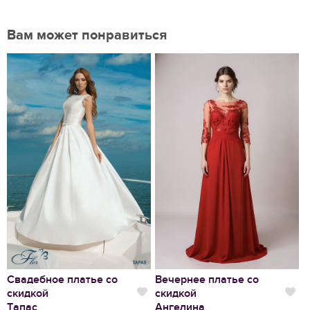
Вам может понравиться
Нравится
Свадебное платье со
Вечернее платье со
С
скидкой
скидкой
Нравится
Нр
К
Тапас
Ангелина